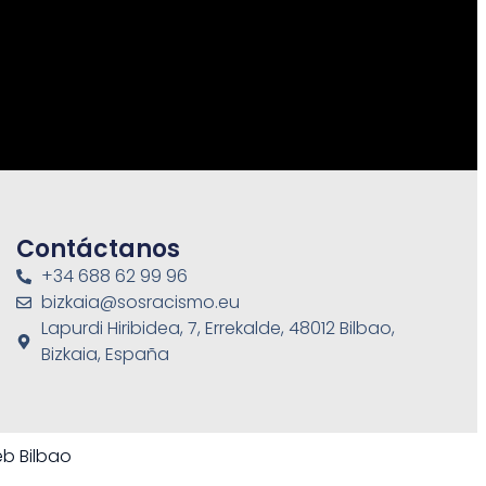
Contáctanos
+34 688 62 99 96
bizkaia@sosracismo.eu
Lapurdi Hiribidea, 7, Errekalde, 48012 Bilbao,
Bizkaia, España
b Bilbao