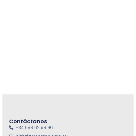
¿Eres educadora, formadora o activista?
¿Quieres transformar tu espacio en un entorno
antirracista?
Ponte en contacto
ADELANTE
Contáctanos
+34 688 62 99 96